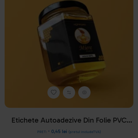
Etichete Autoadezive Din Folie PVC
Sau Hartie Autoadeziva
0,45
lei
PRET: *
(pretul includeTVA)