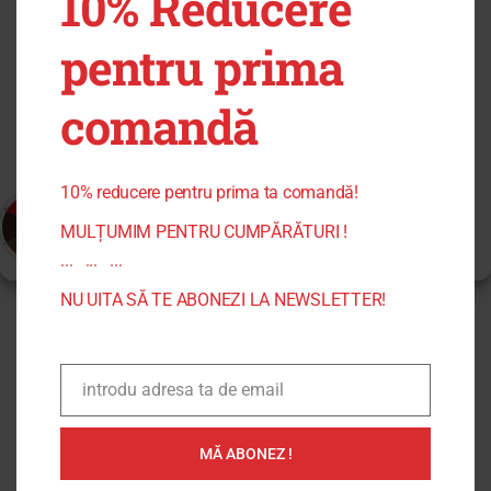
10% Reducere
poate avea afecte negative asupra unor anumite funcționalități și
funcții.
pentru prima
Stickere Autoadezive
Administrează serviciile
0,45
lei
PRET: *
(pretul includeTVA)
comandă
Acceptă
Adauga In Cos
Refuză
10% reducere pentru prima ta comandă!
Vezi Preferințele
MULȚUMIM PENTRU CUMPĂRĂTURI !
Politica de confidentialitate sericard
Politica de confidentialitate
... ... ...
NU UITA SĂ TE ABONEZI LA NEWSLETTER!
introdu adresa ta de email
Email
MĂ ABONEZ !