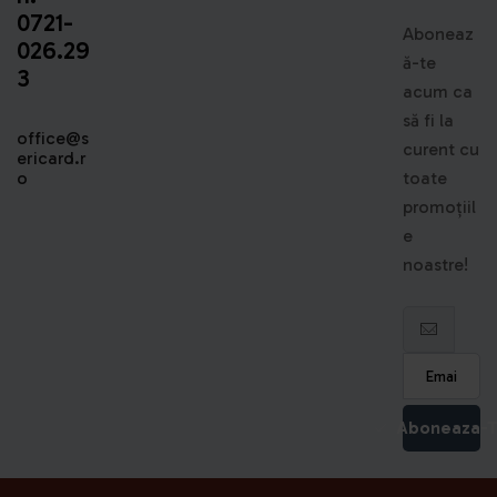
0721-
Aboneaz
026.29
ă-te
3
acum ca
să fi la
office@s
curent cu
ericard.r
o
toate
promoțiil
e
noastre!
Aboneaza-