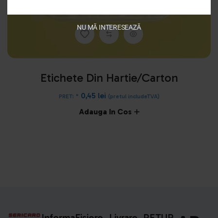
NU MĂ INTERESEAZĂ
Etichete Din Hartie/carton
0,45
lei
PRET: *
(pretul includeTVA)
Adauga In Cos
Informa
Fișiere
Livrare
RETUR