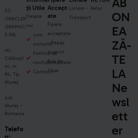
AB
Ții Utile
Accept
Livrare -
Retur
SC
ON
Ate
Despre
Transport
ORACLER
Fișiere
noi
GRAPHIC
EA
acceptate
S SRL
cum
ZĂ-
- Ready
comand
str.
to print
Politica de
TE
Călărașil
Bun de
confidentialitate
or, nr.
LA
Tipar
Contact
84, Tg.
Mureș
Ne
jud.
Wsl
Mureș –
Ett
Romania
Er
Telefo
n: