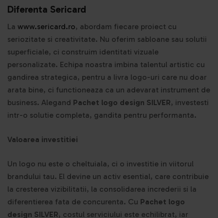
Diferenta Sericard
La
www.sericard.ro
, abordam fiecare proiect cu
seriozitate si creativitate. Nu oferim sabloane sau solutii
superficiale, ci construim identitati vizuale
personalizate. Echipa noastra imbina talentul artistic cu
gandirea strategica, pentru a livra logo-uri care nu doar
arata bine, ci functioneaza ca un adevarat instrument de
business. Alegand
Pachet logo design SILVER
, investesti
intr-o solutie completa, gandita pentru performanta.
Valoarea investitiei
Un logo nu este o cheltuiala, ci o investitie in viitorul
brandului tau. El devine un activ esential, care contribuie
la cresterea vizibilitatii, la consolidarea increderii si la
diferentierea fata de concurenta. Cu
Pachet logo
design SILVER
, costul serviciului este echilibrat, iar