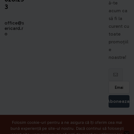
ă-te
3
acum ca
să fi la
office@s
curent cu
ericard.r
o
toate
promoțiil
e
noastre!
Aboneaza-
Folosim cookie-uri pentru a ne asigura că îți oferim cea mai
bună experiență pe site-ul nostru. Dacă continui să folosești