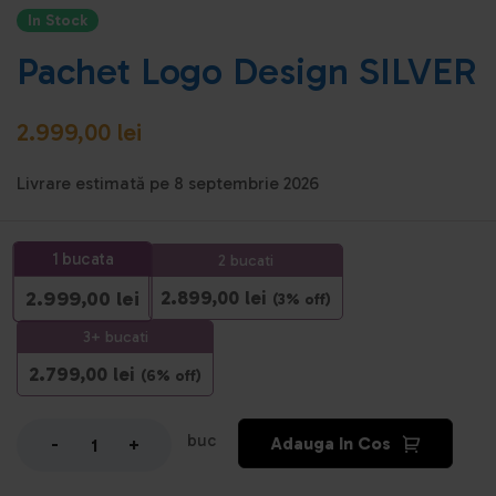
In Stock
Pachet Logo Design SILVER
2.999,00
lei
Livrare estimată pe 8 septembrie 2026
1
bucata
2 bucati
2.899,00
lei
2.999,00
lei
(3% off)
3+ bucati
2.799,00
lei
(6% off)
buc
Adauga In Cos
-
+