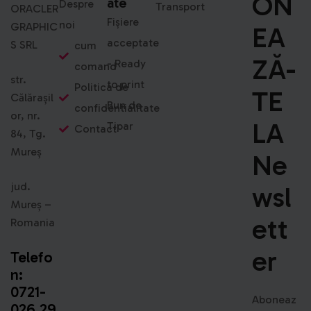
ON
Ate
Despre
Transport
ORACLER
Fișiere
noi
GRAPHIC
EA
acceptate
S SRL
cum
ZĂ-
- Ready
comand
str.
to print
Politica de
TE
Călărașil
Bun de
confidentialitate
or, nr.
LA
Tipar
Contact
84, Tg.
Mureș
Ne
jud.
Wsl
Mureș –
Ett
Romania
Er
Telefo
n:
0721-
Aboneaz
026.29