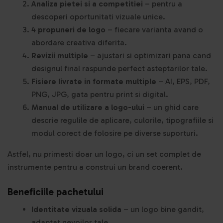
Analiza pietei si a competitiei
– pentru a
descoperi oportunitati vizuale unice.
4 propuneri de logo
– fiecare varianta avand o
abordare creativa diferita.
Revizii multiple
– ajustari si optimizari pana cand
designul final raspunde perfect asteptarilor tale.
Fisiere livrate in formate multiple
– AI, EPS, PDF,
PNG, JPG, gata pentru print si digital.
Manual de utilizare a logo-ului
– un ghid care
descrie regulile de aplicare, culorile, tipografiile si
modul corect de folosire pe diverse suporturi.
Astfel, nu primesti doar un logo, ci un set complet de
instrumente pentru a construi un brand coerent.
Beneficiile pachetului
Identitate vizuala solida
– un logo bine gandit,
adaptat nevoilor tale.