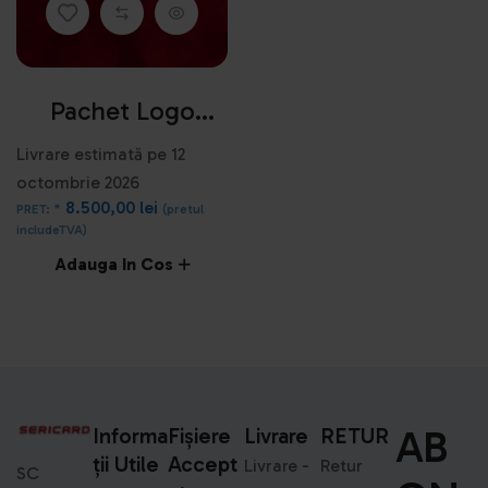
Pachet Logo
Design RUBIN
Livrare estimată pe 12
octombrie 2026
8.500,00
lei
PRET: *
(pretul
includeTVA)
Adauga In Cos
AB
Informa
Fișiere
Livrare
RETUR
Ții Utile
Accept
Livrare -
Retur
SC