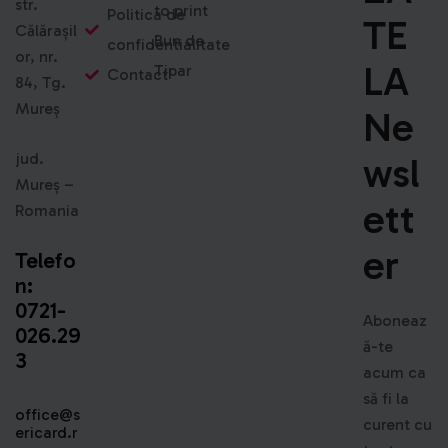
str.
to print
Politica de
TE
Călărașil
Bun de
confidentialitate
or, nr.
LA
Tipar
Contact
84, Tg.
Mureș
Ne
jud.
Wsl
Mureș –
Ett
Romania
Er
Telefo
n:
0721-
Aboneaz
026.29
ă-te
3
acum ca
să fi la
office@s
curent cu
ericard.r