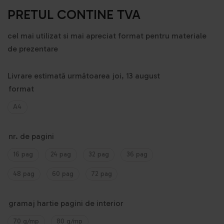
PRETUL CONTINE TVA
cel mai utilizat si mai apreciat format pentru materiale
de prezentare
Livrare estimată următoarea joi, 13 august
format
A4
nr. de pagini
16 pag
24 pag
32 pag
36 pag
48 pag
60 pag
72 pag
gramaj hartie pagini de interior
70 g/mp
80 g/mp