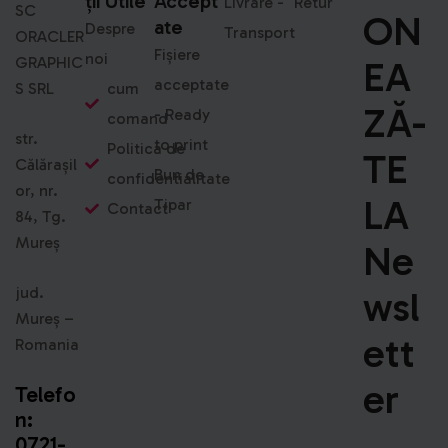
Ții Utile
Accept
Livrare -
Retur
SC
ON
Ate
Despre
Transport
ORACLER
Fișiere
noi
GRAPHIC
EA
acceptate
S SRL
cum
ZĂ-
- Ready
comand
str.
to print
Politica de
TE
Călărașil
Bun de
confidentialitate
or, nr.
LA
Tipar
Contact
84, Tg.
Mureș
Ne
jud.
Wsl
Mureș –
Ett
Romania
Er
Telefo
n:
0721-