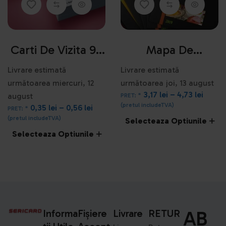
Carti De Vizita 90
Mapa De
X 50 Mm
Prezentare
Livrare estimată
Livrare estimată
următoarea miercuri, 12
următoarea joi, 13 august
3,17
lei
–
4,73
lei
august
PRET: *
(pretul includeTVA)
0,35
lei
–
0,56
lei
PRET: *
(pretul includeTVA)
Selecteaza Optiunile
Selecteaza Optiunile
AB
Informa
Fișiere
Livrare
RETUR